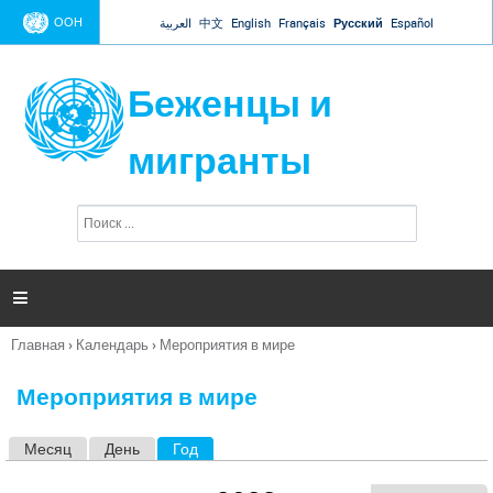
Jump to navigation
ООН
العربية
中文
English
Français
Русский
Español
Беженцы и
мигранты
П
Ф
о
о
и
р
с
к
м

а
п
Главная
›
Календарь
›
Мероприятия в мире
о
Вы
и
здесь
с
Мероприятия в мире
к
а
Месяц
День
Год
(активная вкладка)
Г
л