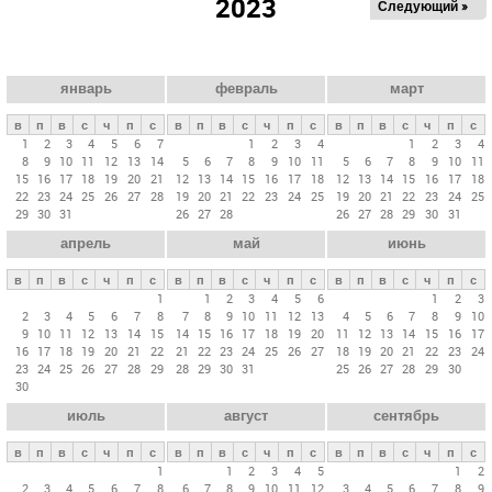
2023
Следующий »
а
в
н
ы
январь
февраль
март
е
в
п
в
с
ч
п
с
в
п
в
с
ч
п
с
в
п
в
с
ч
п
с
в
1
2
3
4
5
6
7
1
2
3
4
1
2
3
4
8
9
10
11
12
13
14
5
6
7
8
9
10
11
5
6
7
8
9
10
11
к
15
16
17
18
19
20
21
12
13
14
15
16
17
18
12
13
14
15
16
17
18
л
22
23
24
25
26
27
28
19
20
21
22
23
24
25
19
20
21
22
23
24
25
29
30
31
26
27
28
26
27
28
29
30
31
а
апрель
май
июнь
д
к
в
п
в
с
ч
п
с
в
п
в
с
ч
п
с
в
п
в
с
ч
п
с
и
1
1
2
3
4
5
6
1
2
3
2
3
4
5
6
7
8
7
8
9
10
11
12
13
4
5
6
7
8
9
10
9
10
11
12
13
14
15
14
15
16
17
18
19
20
11
12
13
14
15
16
17
16
17
18
19
20
21
22
21
22
23
24
25
26
27
18
19
20
21
22
23
24
23
24
25
26
27
28
29
28
29
30
31
25
26
27
28
29
30
30
июль
август
сентябрь
в
п
в
с
ч
п
с
в
п
в
с
ч
п
с
в
п
в
с
ч
п
с
1
1
2
3
4
5
1
2
2
3
4
5
6
7
8
6
7
8
9
10
11
12
3
4
5
6
7
8
9