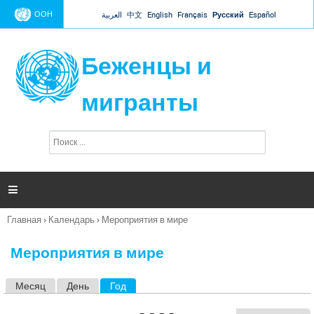
Jump to navigation
ООН
العربية
中文
English
Français
Русский
Español
Беженцы и
мигранты
П
Ф
о
о
и
р
с
к
м

а
п
Главная
›
Календарь
›
Мероприятия в мире
о
Вы
и
здесь
с
Мероприятия в мире
к
а
Месяц
День
Год
(активная вкладка)
Г
л