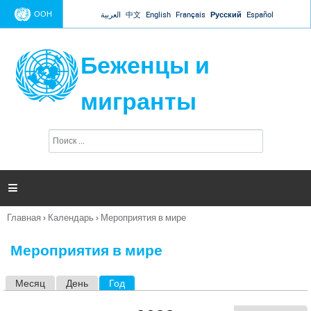
Jump to navigation
ООН
العربية
中文
English
Français
Русский
Español
Беженцы и
мигранты
П
Ф
о
о
и
р
с
к
м

а
п
Главная
›
Календарь
›
Мероприятия в мире
о
Вы
и
здесь
с
Мероприятия в мире
к
а
Месяц
День
Год
(активная вкладка)
Г
л