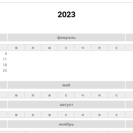
2023
февраль
в
п
в
с
ч
п
с
4
11
18
25
май
в
п
в
с
ч
п
с
август
в
п
в
с
ч
п
с
ноябрь