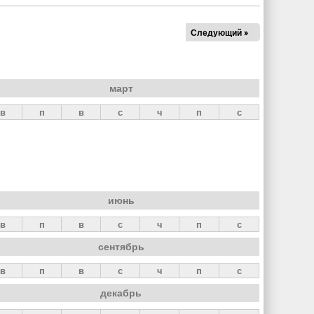
Следующий »
март
в
п
в
с
ч
п
с
июнь
в
п
в
с
ч
п
с
сентябрь
в
п
в
с
ч
п
с
декабрь