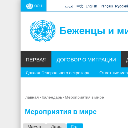
ООН
العربية
中文
English
Français
Русски
Беженцы и м
ПЕРВАЯ
ДОГОВОР О МИГРАЦИИ
Доклад Генерального секретаря
Ответные ме
Главная
›
Календарь
›
Мероприятия в мире
Вы
здесь
Мероприятия в мире
Г
Месяц
День
Год
(активная вкладка)