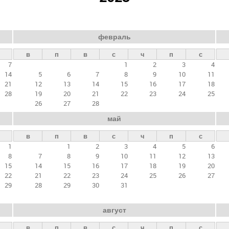
февраль
в
п
в
с
ч
п
с
7
1
2
3
4
14
5
6
7
8
9
10
11
21
12
13
14
15
16
17
18
28
19
20
21
22
23
24
25
26
27
28
май
в
п
в
с
ч
п
с
1
1
2
3
4
5
6
8
7
8
9
10
11
12
13
15
14
15
16
17
18
19
20
22
21
22
23
24
25
26
27
29
28
29
30
31
август
в
п
в
с
ч
п
с