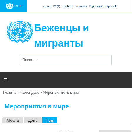
Jump to navigation
ООН
العربية
中文
English
Français
Русский
Español
Беженцы и
мигранты
П
Ф
о
о
и
р
с
к
м

а
п
Главная
›
Календарь
›
Мероприятия в мире
о
Вы
и
здесь
с
Мероприятия в мире
к
а
Месяц
День
Год
(активная вкладка)
Г
л