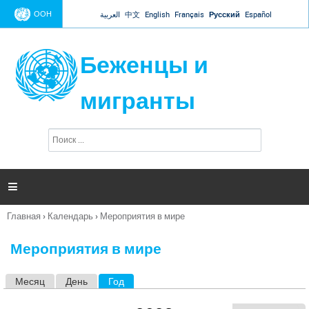
Jump to navigation
ООН
العربية
中文
English
Français
Русский
Español
Беженцы и
мигранты
П
Ф
о
о
и
р
с
к
м

а
п
Главная
›
Календарь
›
Мероприятия в мире
о
Вы
и
здесь
с
Мероприятия в мире
к
а
Месяц
День
Год
(активная вкладка)
Г
л