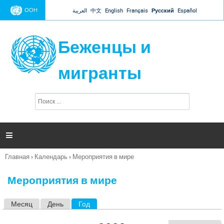
Jump to navigation
ООН
العربية
中文
English
Français
Русский
Español
Беженцы и
мигранты
П
Ф
о
о
и
р
с
к
м

а
п
Главная
›
Календарь
›
Мероприятия в мире
о
Вы
и
здесь
с
Мероприятия в мире
к
а
Месяц
День
Год
(активная вкладка)
Г
л