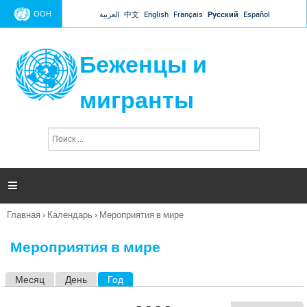
Jump to navigation
ООН
العربية
中文
English
Français
Русский
Español
Беженцы и
мигранты
П
Ф
о
о
и
р
с
к
м

а
п
Главная
›
Календарь
›
Мероприятия в мире
о
Вы
и
здесь
с
Мероприятия в мире
к
а
Месяц
День
Год
(активная вкладка)
Г
л