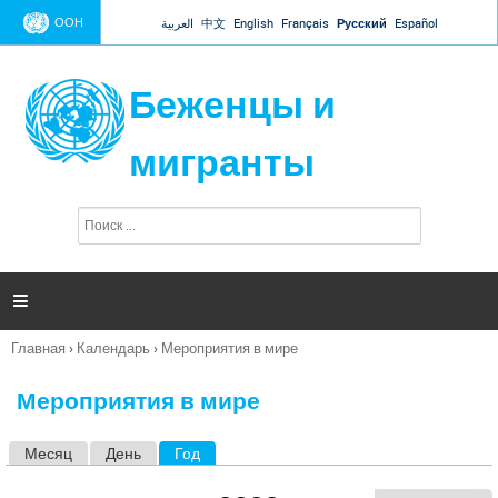
Jump to navigation
ООН
العربية
中文
English
Français
Русский
Español
Беженцы и
мигранты
П
Ф
о
о
и
р
с
к
м

а
п
Главная
›
Календарь
›
Мероприятия в мире
о
Вы
и
здесь
с
Мероприятия в мире
к
а
Месяц
День
Год
(активная вкладка)
Г
л