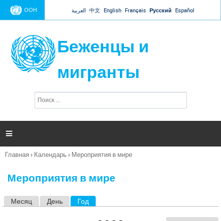
Jump to navigation
ООН
العربية
中文
English
Français
Русский
Español
Беженцы и
мигранты
П
Ф
о
о
и
р
с
к
м

а
п
Главная
›
Календарь
›
Мероприятия в мире
о
Вы
и
здесь
с
Мероприятия в мире
к
а
Месяц
День
Год
(активная вкладка)
Г
л