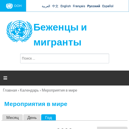
Jump to navigation
ООН
العربية
中文
English
Français
Русский
Español
Беженцы и
мигранты
П
Ф
о
о
и
р
с
к
м

а
п
Главная
›
Календарь
›
Мероприятия в мире
о
Вы
и
здесь
с
Мероприятия в мире
к
а
Месяц
День
Год
(активная вкладка)
Г
л