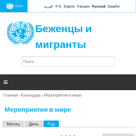
Jump to navigation
ООН
العربية
中文
English
Français
Русский
Español
Беженцы и
мигранты
П
Ф
о
о
и
р
с
к
м

а
п
Главная
›
Календарь
›
Мероприятия в мире
о
Вы
и
здесь
с
Мероприятия в мире
к
а
Месяц
День
Год
(активная вкладка)
Г
л