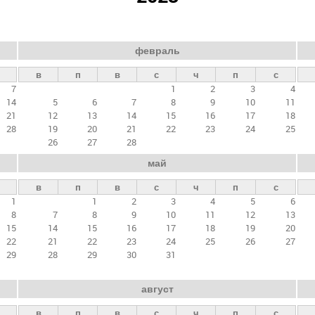
февраль
в
п
в
с
ч
п
с
7
1
2
3
4
14
5
6
7
8
9
10
11
21
12
13
14
15
16
17
18
28
19
20
21
22
23
24
25
26
27
28
май
в
п
в
с
ч
п
с
1
1
2
3
4
5
6
8
7
8
9
10
11
12
13
15
14
15
16
17
18
19
20
22
21
22
23
24
25
26
27
29
28
29
30
31
август
в
п
в
с
ч
п
с