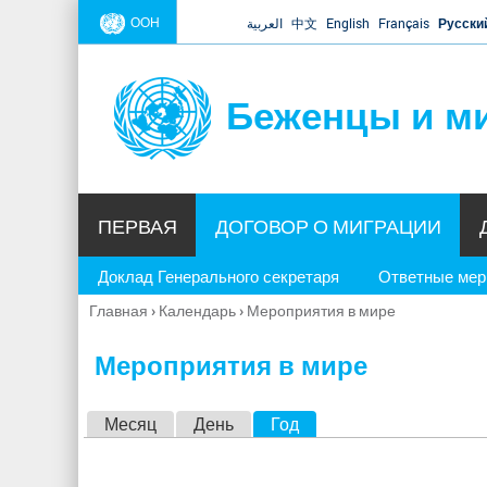
ООН
العربية
中文
English
Français
Русски
Беженцы и м
ПЕРВАЯ
ДОГОВОР О МИГРАЦИИ
Доклад Генерального секретаря
Ответные ме
Главная
›
Календарь
›
Мероприятия в мире
Вы
здесь
Мероприятия в мире
Г
Месяц
День
Год
(активная вкладка)
л
а