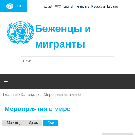
Jump to navigation
ООН
العربية
中文
English
Français
Русский
Español
Беженцы и
мигранты
П
Ф
о
о
и
р
с
к
м

а
п
Главная
›
Календарь
›
Мероприятия в мире
о
Вы
и
здесь
с
Мероприятия в мире
к
а
Месяц
День
Год
(активная вкладка)
Г
л