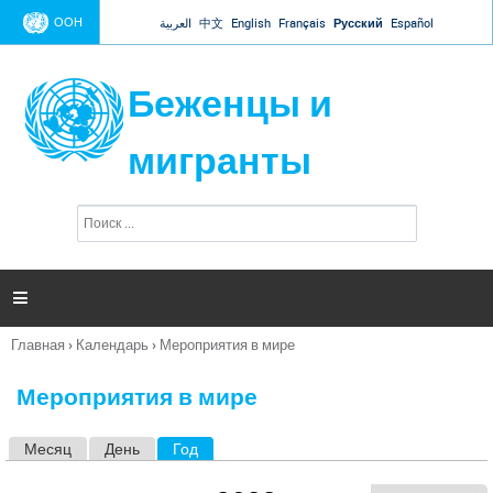
Jump to navigation
ООН
العربية
中文
English
Français
Русский
Español
Беженцы и
мигранты
П
Ф
о
о
и
р
с
к
м

а
п
Главная
›
Календарь
›
Мероприятия в мире
о
Вы
и
здесь
с
Мероприятия в мире
к
а
Месяц
День
Год
(активная вкладка)
Г
л