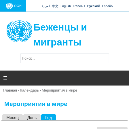
Jump to navigation
ООН
العربية
中文
English
Français
Русский
Español
Беженцы и
мигранты
П
Ф
о
о
и
р
с
к
м

а
п
Главная
›
Календарь
›
Мероприятия в мире
о
Вы
и
здесь
с
Мероприятия в мире
к
а
Месяц
День
Год
(активная вкладка)
Г
л