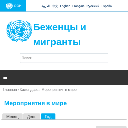
Jump to navigation
ООН
العربية
中文
English
Français
Русский
Español
Беженцы и
мигранты
П
Ф
о
о
и
р
с
к
м

а
п
Главная
›
Календарь
›
Мероприятия в мире
о
Вы
и
здесь
с
Мероприятия в мире
к
а
Месяц
День
Год
(активная вкладка)
Г
л