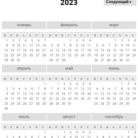
2023
Следующий »
а
в
н
ы
январь
февраль
март
е
в
п
в
с
ч
п
с
в
п
в
с
ч
п
с
в
п
в
с
ч
п
с
в
1
2
3
4
5
6
7
1
2
3
4
1
2
3
4
8
9
10
11
12
13
14
5
6
7
8
9
10
11
5
6
7
8
9
10
11
к
15
16
17
18
19
20
21
12
13
14
15
16
17
18
12
13
14
15
16
17
18
л
22
23
24
25
26
27
28
19
20
21
22
23
24
25
19
20
21
22
23
24
25
29
30
31
26
27
28
26
27
28
29
30
31
а
апрель
май
июнь
д
к
в
п
в
с
ч
п
с
в
п
в
с
ч
п
с
в
п
в
с
ч
п
с
и
1
1
2
3
4
5
6
1
2
3
2
3
4
5
6
7
8
7
8
9
10
11
12
13
4
5
6
7
8
9
10
9
10
11
12
13
14
15
14
15
16
17
18
19
20
11
12
13
14
15
16
17
16
17
18
19
20
21
22
21
22
23
24
25
26
27
18
19
20
21
22
23
24
23
24
25
26
27
28
29
28
29
30
31
25
26
27
28
29
30
30
июль
август
сентябрь
в
п
в
с
ч
п
с
в
п
в
с
ч
п
с
в
п
в
с
ч
п
с
1
1
2
3
4
5
1
2
2
3
4
5
6
7
8
6
7
8
9
10
11
12
3
4
5
6
7
8
9