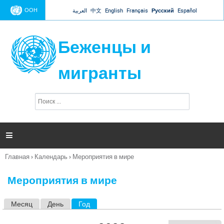
Jump to navigation
ООН
العربية
中文
English
Français
Русский
Español
Беженцы и
мигранты
П
Ф
о
о
и
р
с
к
м

а
п
Главная
›
Календарь
›
Мероприятия в мире
о
Вы
и
здесь
с
Мероприятия в мире
к
а
Месяц
День
Год
(активная вкладка)
Г
л