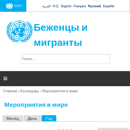
Jump to navigation
ООН
العربية
中文
English
Français
Русский
Español
Беженцы и
мигранты
П
Ф
о
о
и
р
с
к
м

а
п
Главная
›
Календарь
›
Мероприятия в мире
о
Вы
и
здесь
с
Мероприятия в мире
к
а
Месяц
День
Год
(активная вкладка)
Г
л