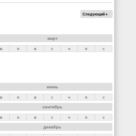
Следующий »
март
в
п
в
с
ч
п
с
июнь
в
п
в
с
ч
п
с
сентябрь
в
п
в
с
ч
п
с
декабрь