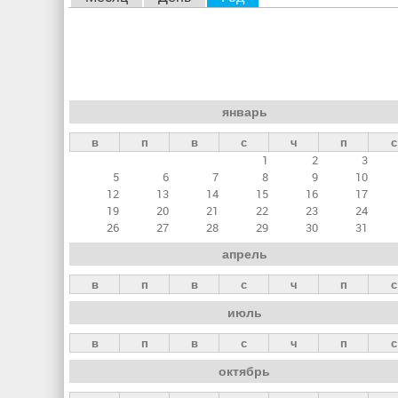
л
а
в
н
январь
ы
в
п
в
с
ч
п
с
е
1
2
3
в
5
6
7
8
9
10
к
12
13
14
15
16
17
19
20
21
22
23
24
л
26
27
28
29
30
31
а
апрель
д
в
п
в
с
ч
п
с
к
июль
и
в
п
в
с
ч
п
с
октябрь