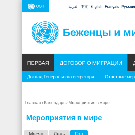
ООН
العربية
中文
English
Français
Русски
Беженцы и м
ПЕРВАЯ
ДОГОВОР О МИГРАЦИИ
Доклад Генерального секретаря
Ответные ме
Главная
›
Календарь
›
Мероприятия в мире
Вы
здесь
Мероприятия в мире
Г
Месяц
День
Год
(активная вкладка)