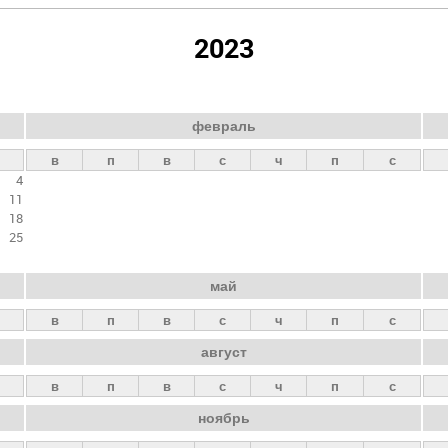
2023
февраль
в
п
в
с
ч
п
с
4
11
18
25
май
в
п
в
с
ч
п
с
август
в
п
в
с
ч
п
с
ноябрь