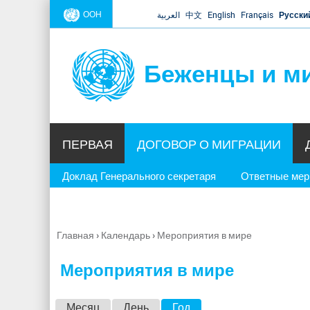
ООН
العربية
中文
English
Français
Русски
Беженцы и м
ПЕРВАЯ
ДОГОВОР О МИГРАЦИИ
Доклад Генерального секретаря
Ответные ме
Главная
›
Календарь
›
Мероприятия в мире
Вы
здесь
Мероприятия в мире
Г
Месяц
День
Год
(активная вкладка)