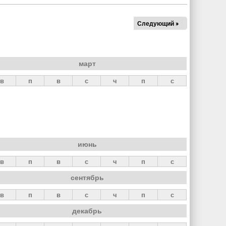
Следующий »
март
в
п
в
с
ч
п
с
июнь
в
п
в
с
ч
п
с
сентябрь
в
п
в
с
ч
п
с
декабрь