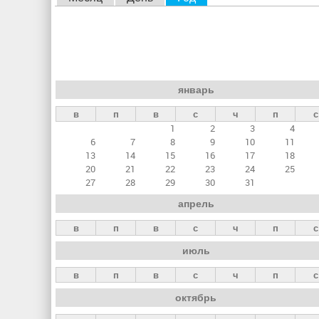
л
а
в
н
январь
ы
в
п
в
с
ч
п
с
е
1
2
3
4
в
6
7
8
9
10
11
к
13
14
15
16
17
18
20
21
22
23
24
25
л
27
28
29
30
31
а
апрель
д
в
п
в
с
ч
п
с
к
июль
и
в
п
в
с
ч
п
с
октябрь