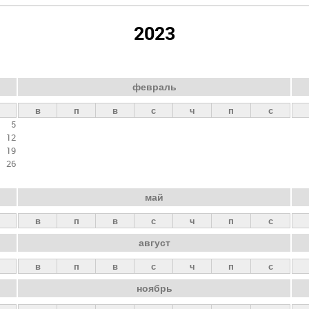
2023
февраль
в
п
в
с
ч
п
с
5
12
19
26
май
в
п
в
с
ч
п
с
август
в
п
в
с
ч
п
с
ноябрь