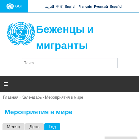
Jump to navigation
ООН
العربية
中文
English
Français
Русский
Español
Беженцы и
мигранты
П
Ф
о
о
и
р
с
к
м

а
п
Главная
›
Календарь
›
Мероприятия в мире
о
Вы
и
здесь
с
Мероприятия в мире
к
а
Месяц
День
Год
(активная вкладка)
Г
л