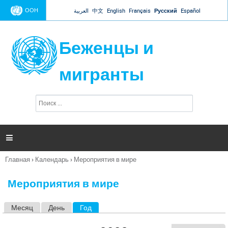
Jump to navigation
ООН
العربية
中文
English
Français
Русский
Español
Беженцы и
мигранты
П
Ф
о
о
и
р
с
к
м

а
п
Главная
›
Календарь
›
Мероприятия в мире
о
Вы
и
здесь
с
Мероприятия в мире
к
а
Месяц
День
Год
(активная вкладка)
Г
л