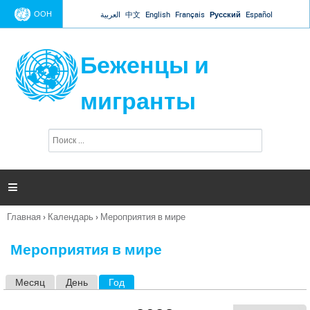
Jump to navigation
ООН
العربية
中文
English
Français
Русский
Español
Беженцы и
мигранты
П
Ф
о
о
и
р
с
к
м

а
п
Главная
›
Календарь
›
Мероприятия в мире
о
Вы
и
здесь
с
Мероприятия в мире
к
а
Месяц
День
Год
(активная вкладка)
Г
л