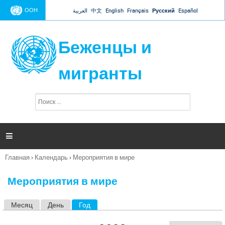
Jump to navigation
ООН
العربية
中文
English
Français
Русский
Español
Беженцы и
мигранты
П
Ф
о
о
и
р
с
к
м

а
п
Главная
›
Календарь
›
Мероприятия в мире
о
Вы
и
здесь
с
Мероприятия в мире
к
а
Месяц
День
Год
(активная вкладка)
Г
л