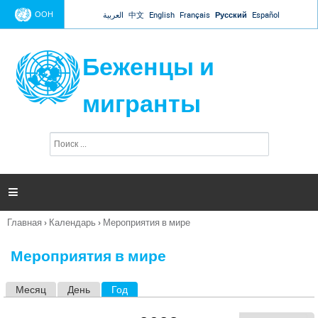
Jump to navigation
ООН
العربية
中文
English
Français
Русский
Español
Беженцы и
мигранты
П
Ф
о
о
и
р
с
к
м

а
п
Главная
›
Календарь
›
Мероприятия в мире
о
Вы
и
здесь
с
Мероприятия в мире
к
а
Месяц
День
Год
(активная вкладка)
Г
л