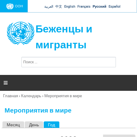
Jump to navigation
ООН
العربية
中文
English
Français
Русский
Español
Беженцы и
мигранты
П
Ф
о
о
и
р
с
к
м

а
п
Главная
›
Календарь
›
Мероприятия в мире
о
Вы
и
здесь
с
Мероприятия в мире
к
а
Месяц
День
Год
(активная вкладка)
Г
л