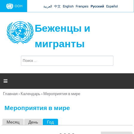
Jump to navigation
ООН
العربية
中文
English
Français
Русский
Español
Беженцы и
мигранты
П
Ф
о
о
и
р
с
к
м

а
п
Главная
›
Календарь
›
Мероприятия в мире
о
Вы
и
здесь
с
Мероприятия в мире
к
а
Месяц
День
Год
(активная вкладка)
Г
л