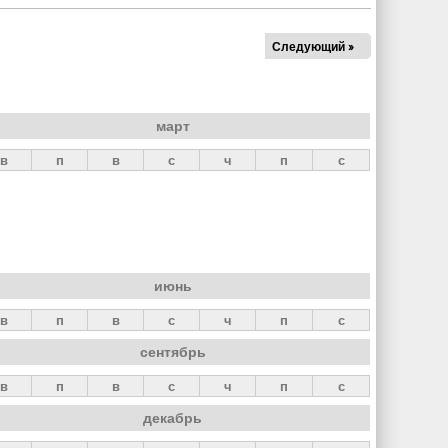
Следующий »
март
в
п
в
с
ч
п
с
июнь
в
п
в
с
ч
п
с
сентябрь
в
п
в
с
ч
п
с
декабрь