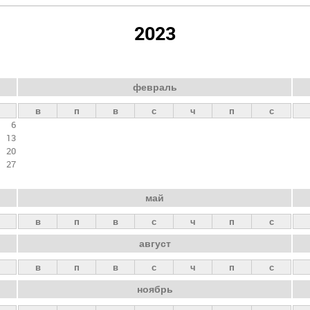
2023
февраль
в
п
в
с
ч
п
с
6
13
20
27
май
в
п
в
с
ч
п
с
август
в
п
в
с
ч
п
с
ноябрь