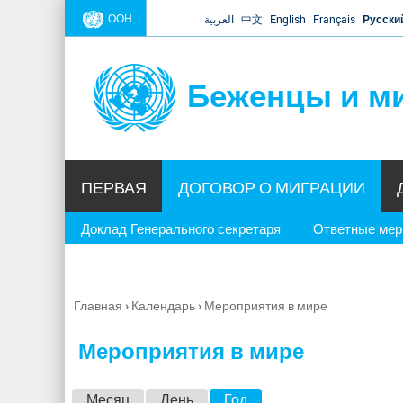
ООН
العربية
中文
English
Français
Русски
Беженцы и м
ПЕРВАЯ
ДОГОВОР О МИГРАЦИИ
Доклад Генерального секретаря
Ответные ме
Главная
›
Календарь
›
Мероприятия в мире
Вы
здесь
Мероприятия в мире
Г
Месяц
День
Год
(активная вкладка)