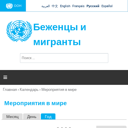
Jump to navigation
ООН
العربية
中文
English
Français
Русский
Español
Беженцы и
мигранты
П
Ф
о
о
и
р
с
к
м

а
п
Главная
›
Календарь
›
Мероприятия в мире
о
Вы
и
здесь
с
Мероприятия в мире
к
а
Месяц
День
Год
(активная вкладка)
Г
л