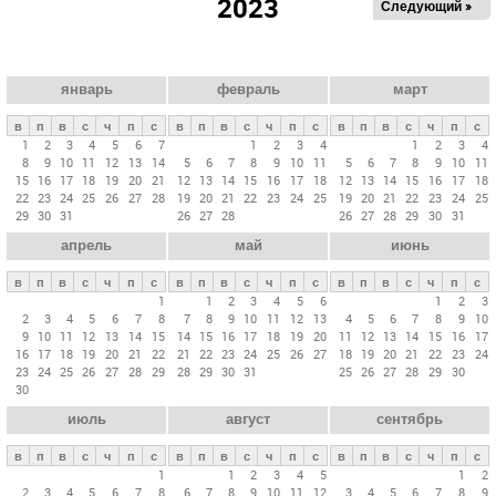
2023
Следующий »
а
в
н
ы
январь
февраль
март
е
в
п
в
с
ч
п
с
в
п
в
с
ч
п
с
в
п
в
с
ч
п
с
в
1
2
3
4
5
6
7
1
2
3
4
1
2
3
4
8
9
10
11
12
13
14
5
6
7
8
9
10
11
5
6
7
8
9
10
11
к
15
16
17
18
19
20
21
12
13
14
15
16
17
18
12
13
14
15
16
17
18
л
22
23
24
25
26
27
28
19
20
21
22
23
24
25
19
20
21
22
23
24
25
29
30
31
26
27
28
26
27
28
29
30
31
а
апрель
май
июнь
д
к
в
п
в
с
ч
п
с
в
п
в
с
ч
п
с
в
п
в
с
ч
п
с
и
1
1
2
3
4
5
6
1
2
3
2
3
4
5
6
7
8
7
8
9
10
11
12
13
4
5
6
7
8
9
10
9
10
11
12
13
14
15
14
15
16
17
18
19
20
11
12
13
14
15
16
17
16
17
18
19
20
21
22
21
22
23
24
25
26
27
18
19
20
21
22
23
24
23
24
25
26
27
28
29
28
29
30
31
25
26
27
28
29
30
30
июль
август
сентябрь
в
п
в
с
ч
п
с
в
п
в
с
ч
п
с
в
п
в
с
ч
п
с
1
1
2
3
4
5
1
2
2
3
4
5
6
7
8
6
7
8
9
10
11
12
3
4
5
6
7
8
9