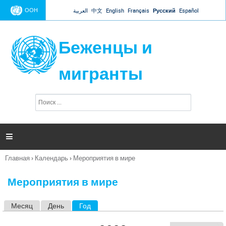
Jump to navigation
ООН
العربية
中文
English
Français
Русский
Español
Беженцы и
мигранты
П
Ф
о
о
и
р
с
к
м

а
п
Главная
›
Календарь
›
Мероприятия в мире
о
Вы
и
здесь
с
Мероприятия в мире
к
а
Месяц
День
Год
(активная вкладка)
Г
л