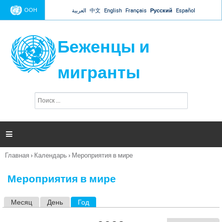
Jump to navigation
ООН
العربية
中文
English
Français
Русский
Español
Беженцы и
мигранты
П
Ф
о
о
и
р
с
к
м

а
п
Главная
›
Календарь
›
Мероприятия в мире
о
Вы
и
здесь
с
Мероприятия в мире
к
а
Месяц
День
Год
(активная вкладка)
Г
л