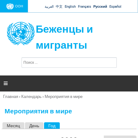
Jump to navigation
ООН
العربية
中文
English
Français
Русский
Español
Беженцы и
мигранты
П
Ф
о
о
и
р
с
к
м

а
п
Главная
›
Календарь
›
Мероприятия в мире
о
Вы
и
здесь
с
Мероприятия в мире
к
а
Месяц
День
Год
(активная вкладка)
Г
л