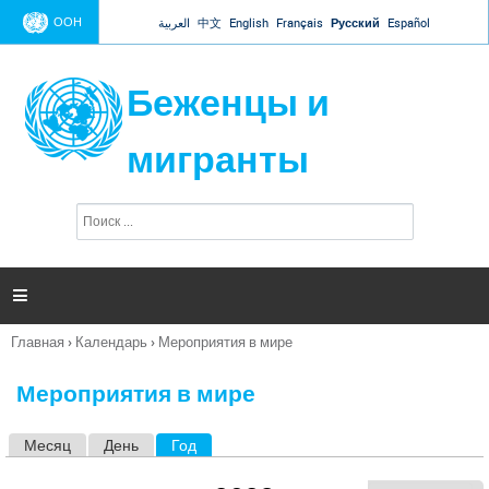
Jump to navigation
ООН
العربية
中文
English
Français
Русский
Español
Беженцы и
мигранты
П
Ф
о
о
и
р
с
к
м

а
п
Главная
›
Календарь
›
Мероприятия в мире
о
Вы
и
здесь
с
Мероприятия в мире
к
а
Месяц
День
Год
(активная вкладка)
Г
л