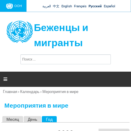
Jump to navigation
ООН
العربية
中文
English
Français
Русский
Español
Беженцы и
мигранты
П
Ф
о
о
и
р
с
к
м

а
п
Главная
›
Календарь
›
Мероприятия в мире
о
Вы
и
здесь
с
Мероприятия в мире
к
а
Месяц
День
Год
(активная вкладка)
Г
л