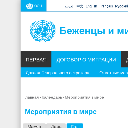
ООН
العربية
中文
English
Français
Русски
Беженцы и м
ПЕРВАЯ
ДОГОВОР О МИГРАЦИИ
Доклад Генерального секретаря
Ответные ме
Главная
›
Календарь
›
Мероприятия в мире
Вы
здесь
Мероприятия в мире
Г
Месяц
День
Год
(активная вкладка)