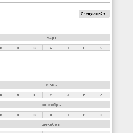
Следующий »
март
в
п
в
с
ч
п
с
июнь
в
п
в
с
ч
п
с
сентябрь
в
п
в
с
ч
п
с
декабрь