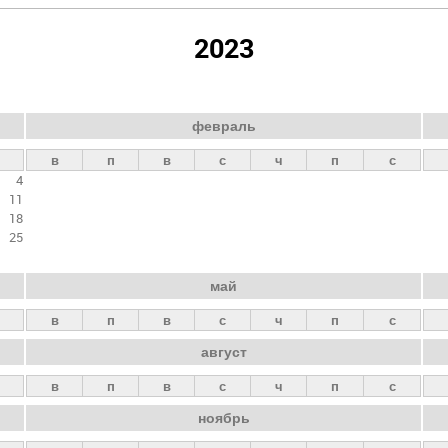
2023
февраль
в
п
в
с
ч
п
с
4
11
18
25
май
в
п
в
с
ч
п
с
август
в
п
в
с
ч
п
с
ноябрь