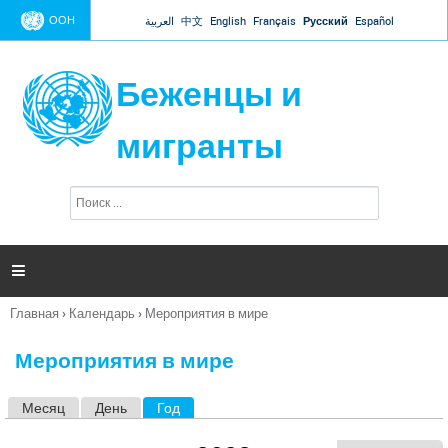
Jump to navigation
ООН
العربية
中文
English
Français
Русский
Español
Беженцы и
мигранты
П
Ф
о
о
и
р
с
к
м

а
п
Главная
›
Календарь
›
Мероприятия в мире
о
Вы
и
здесь
с
Мероприятия в мире
к
а
Месяц
День
Год
(активная вкладка)
Г
л