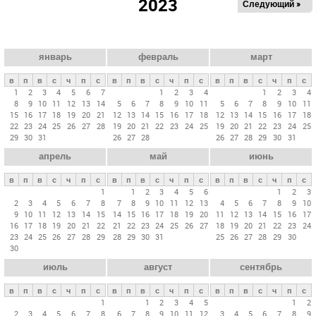
2023
Следующий »
а
в
н
ы
январь
февраль
март
е
в
п
в
с
ч
п
с
в
п
в
с
ч
п
с
в
п
в
с
ч
п
с
в
1
2
3
4
5
6
7
1
2
3
4
1
2
3
4
8
9
10
11
12
13
14
5
6
7
8
9
10
11
5
6
7
8
9
10
11
к
15
16
17
18
19
20
21
12
13
14
15
16
17
18
12
13
14
15
16
17
18
л
22
23
24
25
26
27
28
19
20
21
22
23
24
25
19
20
21
22
23
24
25
29
30
31
26
27
28
26
27
28
29
30
31
а
апрель
май
июнь
д
к
в
п
в
с
ч
п
с
в
п
в
с
ч
п
с
в
п
в
с
ч
п
с
и
1
1
2
3
4
5
6
1
2
3
2
3
4
5
6
7
8
7
8
9
10
11
12
13
4
5
6
7
8
9
10
9
10
11
12
13
14
15
14
15
16
17
18
19
20
11
12
13
14
15
16
17
16
17
18
19
20
21
22
21
22
23
24
25
26
27
18
19
20
21
22
23
24
23
24
25
26
27
28
29
28
29
30
31
25
26
27
28
29
30
30
июль
август
сентябрь
в
п
в
с
ч
п
с
в
п
в
с
ч
п
с
в
п
в
с
ч
п
с
1
1
2
3
4
5
1
2
2
3
4
5
6
7
8
6
7
8
9
10
11
12
3
4
5
6
7
8
9