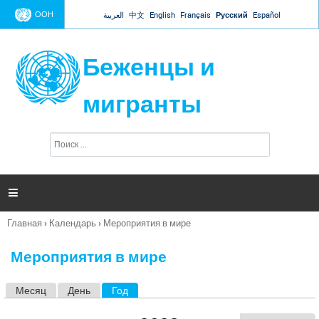
Jump to navigation
ООН
العربية
中文
English
Français
Русский
Español
Беженцы и
мигранты
П
Ф
о
о
и
р
с
к
м

а
п
Главная
›
Календарь
›
Мероприятия в мире
о
Вы
и
здесь
с
Мероприятия в мире
к
а
Месяц
День
Год
(активная вкладка)
Г
л