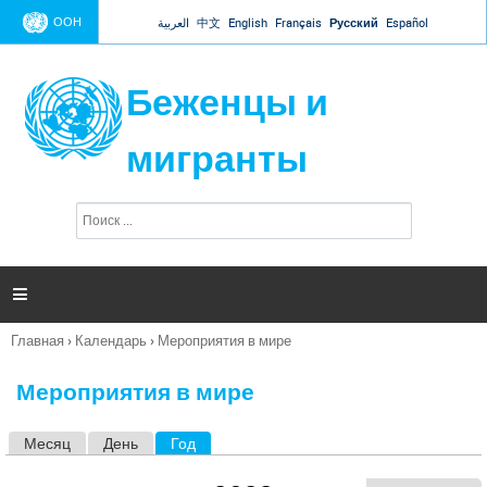
Jump to navigation
ООН
العربية
中文
English
Français
Русский
Español
Беженцы и
мигранты
П
Ф
о
о
и
р
с
к
м

а
п
Главная
›
Календарь
›
Мероприятия в мире
о
Вы
и
здесь
с
Мероприятия в мире
к
а
Месяц
День
Год
(активная вкладка)
Г
л