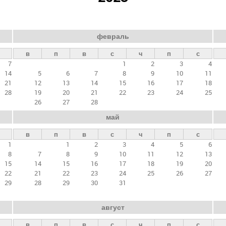
февраль
в
п
в
с
ч
п
с
7
1
2
3
4
14
5
6
7
8
9
10
11
21
12
13
14
15
16
17
18
28
19
20
21
22
23
24
25
26
27
28
май
в
п
в
с
ч
п
с
1
1
2
3
4
5
6
8
7
8
9
10
11
12
13
15
14
15
16
17
18
19
20
22
21
22
23
24
25
26
27
29
28
29
30
31
август
в
п
в
с
ч
п
с