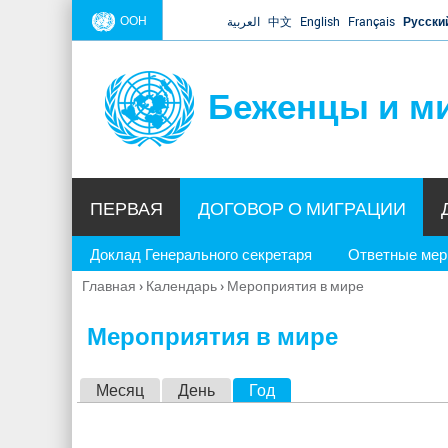
ООН
العربية
中文
English
Français
Русски
Беженцы и м
ПЕРВАЯ
ДОГОВОР О МИГРАЦИИ
Доклад Генерального секретаря
Ответные ме
Главная
›
Календарь
›
Мероприятия в мире
Вы
здесь
Мероприятия в мире
Г
Месяц
День
Год
(активная вкладка)
л
а