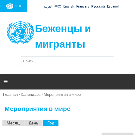
Jump to navigation
ООН
العربية
中文
English
Français
Русский
Español
Беженцы и
мигранты
П
Ф
о
о
и
р
с
к
м

а
п
Главная
›
Календарь
›
Мероприятия в мире
о
Вы
и
здесь
с
Мероприятия в мире
к
а
Месяц
День
Год
(активная вкладка)
Г
л