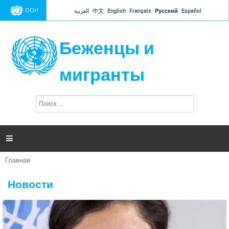
Jump to navigation
ООН
العربية
中文
English
Français
Русский
Español
Беженцы и
мигранты
П
Ф
о
о
и
р
с
к
м

а
п
Главная
о
Вы
и
здесь
с
Новости
к
а