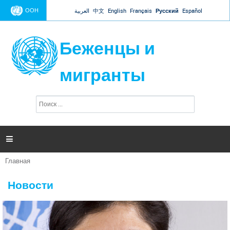
Jump to navigation
ООН
العربية
中文
English
Français
Русский
Español
Беженцы и
мигранты
П
Ф
о
о
и
р
с
к
м

а
п
Главная
о
Вы
и
здесь
с
Новости
к
а