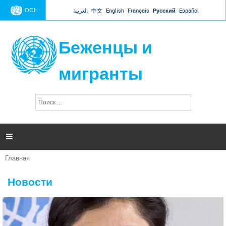
Jump to navigation
ООН
العربية
中文
English
Français
Русский
Español
Беженцы и
мигранты
П
Ф
о
о
и
р
с
к
м

а
п
Главная
о
Вы
и
здесь
с
Новости
к
а