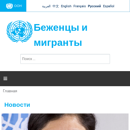
Jump to navigation
ООН
العربية
中文
English
Français
Русский
Español
Беженцы и
мигранты
П
Ф
о
о
и
р
с
к
м

а
п
Главная
о
Вы
и
здесь
с
Новости
к
а