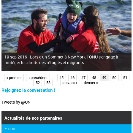
19 sep 2016 -
Lors d'un Sommet à New York, l'ONU s'engage à
protéger les droits des réfugiés et migrants
P
« premier
‹ précédent
…
45
46
47
48
49
50
51
52
53
…
suivant ›
dernier »
a
Rejoignez la conversation !
g
e
Tweets by @UN
s
Actualités de nos partenaires
* HCR