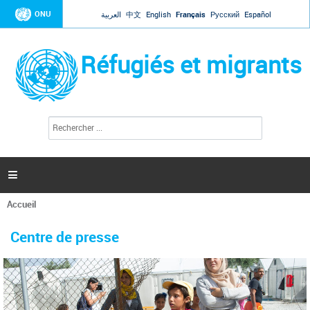
Jump to navigation
ONU
العربية
中文
English
Français
Русский
Español
Réfugiés et migrants
R
F
e
o
c
r
h
e
m
r

u
c
l
h
Accueil
a
e
Vous
r
i
êtes
r
Centre de presse
ici
e
d
e
r
e