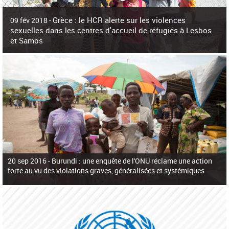
c
h
Grèce : le HCR alerte sur les violences
e
09 fév 2018 -
r
sexuelles dans les centres d'accueil de réfugiés à Lesbos
c
et Samos
h
e
La surpopulation des centres d'accueil de réfugiés et migrants sur les îles
grecques est source de violences et de harcèlement sexuel a alerté vendredi le
Haut-Commissariat des Nations Unies pour
20 sep 2016 -
Burundi : une enquête de l'ONU réclame une action
forte au vu des violations graves, généralisées et systémiques