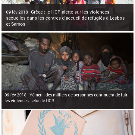
c
h
Grèce : le HCR alerte sur les violences
e
09 fév 2018 -
r
sexuelles dans les centres d'accueil de réfugiés à Lesbos
c
et Samos
h
e
La surpopulation des centres d'accueil de réfugiés et migrants sur les îles
grecques est source de violences et de harcèlement sexuel a alerté vendredi le
Haut-Commissariat des Nations Unies pour
09 fév 2018 -
Yémen : des milliers de personnes continuent de fuir
les violences, selon le HCR