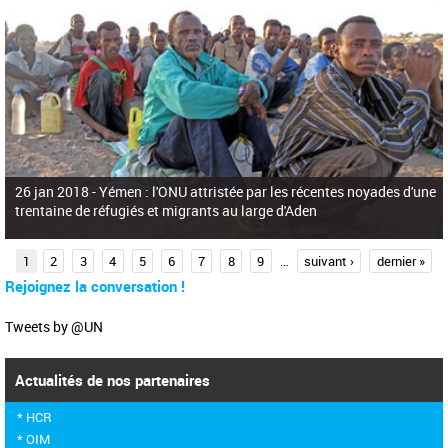
26 jan 2018 -
Yémen : l'ONU attristée par les récentes noyades d'une
trentaine de réfugiés et migrants au large d'Aden
P
1
2
3
4
5
6
7
8
9
…
suivant ›
dernier »
a
Rejoignez la conversation !
g
Tweets by @UN
e
s
Actualités de nos partenaires
* HCR
* OIM