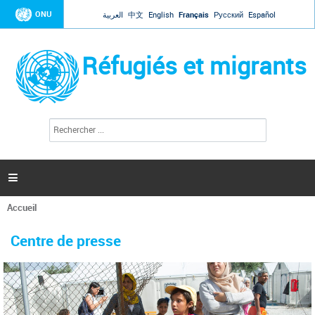
Jump to navigation
ONU
العربية
中文
English
Français
Русский
Español
Réfugiés et migrants
R
F
e
o
c
r
h
e
m
r

u
c
l
h
Accueil
a
e
Vous
r
i
êtes
r
Centre de presse
ici
e
d
e
r
e