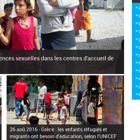
*
*
*
*
*
*
*
olences sexuelles dans les centres d'accueil de
*
*
*
ants sur les îles grecques est source de violences et de
at des Nations Unies pour
* 
* 
26 aoû 2016 -
Grèce : les enfants réfugiés et
migrants ont besoin d'éducation, selon l'UNICEF