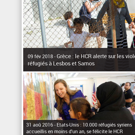
Grèce : le HCR alerte sur les vi
09 fév 2018 -
réfugiés à Lesbos et Samos
La surpopulation des centres d'accueil de réfugiés et migr
harcèlement sexuel a alerté vendredi le Haut-Commissari
31 aoû 2016 -
Etats-Unis : 10.000 réfugiés syriens
accueillis en moins d'un an, se félicite le HCR