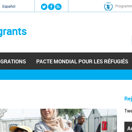
Jump to navigation
Programme
Español
grants
IGRATIONS
PACTE MONDIAL POUR LES RÉFUGIÉS
Rej
Tw
A