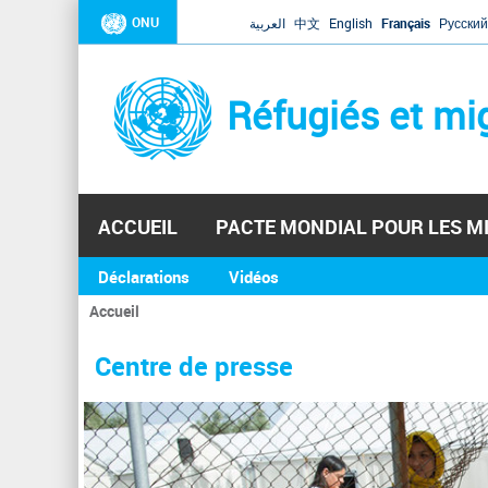
ONU
العربية
中文
English
Français
Русский
Réfugiés et mi
ACCUEIL
PACTE MONDIAL POUR LES M
Déclarations
Vidéos
Accueil
Vous
êtes
Centre de presse
ici